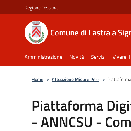
Salta al contenuto principale
Regione Toscana
Comune di Lastra a Sig
Amministrazione
Novità
Servizi
Vivere 
Home
>
Attuazione Misure Pnrr
>
Piattaforma
Piattaforma Digi
- ANNCSU - Com