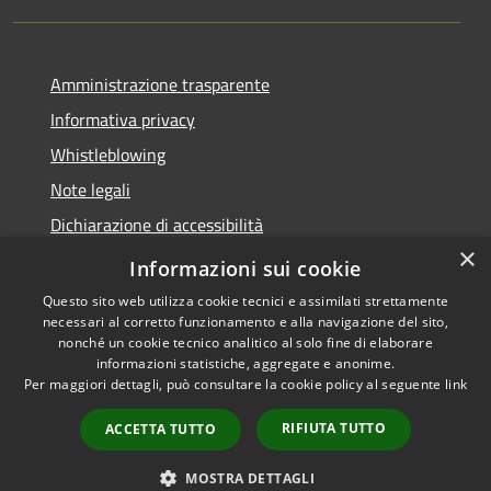
Amministrazione trasparente
Informativa privacy
Whistleblowing
Note legali
Dichiarazione di accessibilità
×
Piano di miglioramento
Informazioni sui cookie
Questo sito web utilizza cookie tecnici e assimilati strettamente
necessari al corretto funzionamento e alla navigazione del sito,
nonché un cookie tecnico analitico al solo fine di elaborare
informazioni statistiche, aggregate e anonime.
RSS
Copyright © 2026 • Comune di
Per maggiori dettagli, può consultare la cookie policy al seguente
link
Accessibilità
Lastra a Signa • Powered by
Privacy
Municipium
Accesso
•
RIFIUTA TUTTO
ACCETTA TUTTO
Cookie
redazione
Mappa del sito
MOSTRA DETTAGLI