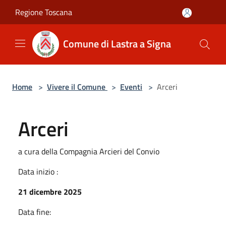
Salta al contenuto principale
Regione Toscana
Comune di Lastra a Signa
Home
>
Vivere il Comune
>
Eventi
>
Arceri
Arceri
a cura della Compagnia Arcieri del Convio
Data inizio :
21 dicembre 2025
Data fine: