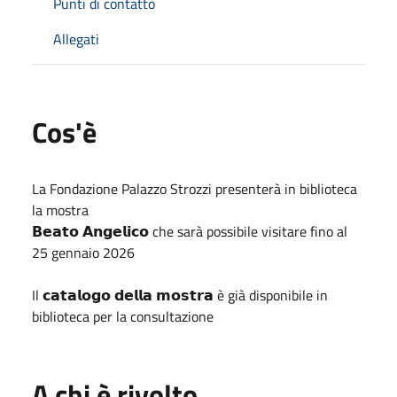
Punti di contatto
Allegati
Cos'è
La Fondazione Palazzo Strozzi presenterà in biblioteca
la mostra
𝗕𝗲𝗮𝘁𝗼 𝗔𝗻𝗴𝗲𝗹𝗶𝗰𝗼 che sarà possibile visitare fino al
25 gennaio 2026
Il 𝗰𝗮𝘁𝗮𝗹𝗼𝗴𝗼 𝗱𝗲𝗹𝗹𝗮 𝗺𝗼𝘀𝘁𝗿𝗮 è già disponibile in
biblioteca per la consultazione
A chi è rivolto