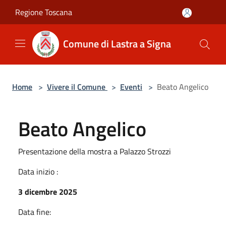
Salta al contenuto principale
Regione Toscana
Comune di Lastra a Signa
Home
>
Vivere il Comune
>
Eventi
>
Beato Angelico
Beato Angelico
Presentazione della mostra a Palazzo Strozzi
Data inizio :
3 dicembre 2025
Data fine: