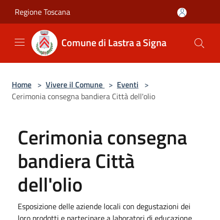
Salta al contenuto principale
Regione Toscana
Comune di Lastra a Signa
Home
>
Vivere il Comune
>
Eventi
>
Cerimonia consegna bandiera Città dell'olio
Cerimonia consegna
bandiera Città
dell'olio
Esposizione delle aziende locali con degustazioni dei
loro prodotti e partecipare a laboratori di educazione