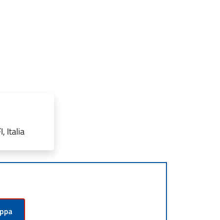
, Italia
appa