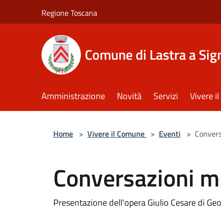
Salta al contenuto principale
Regione Toscana
Comune di Lastra a Sig
Amministrazione
Novità
Servizi
Vivere 
Home
>
Vivere il Comune
>
Eventi
>
Convers
Conversazioni mu
Presentazione dell'opera Giulio Cesare di Ge