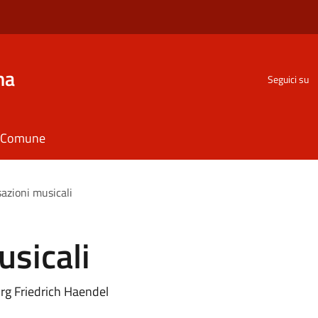
na
Seguici su
il Comune
azioni musicali
sicali
org Friedrich Haendel