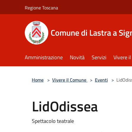
Salta al contenuto principale
Regione Toscana
Comune di Lastra a Sig
Amministrazione
Novità
Servizi
Vivere 
Home
>
Vivere il Comune
>
Eventi
>
LidOdis
LidOdissea
Spettacolo teatrale