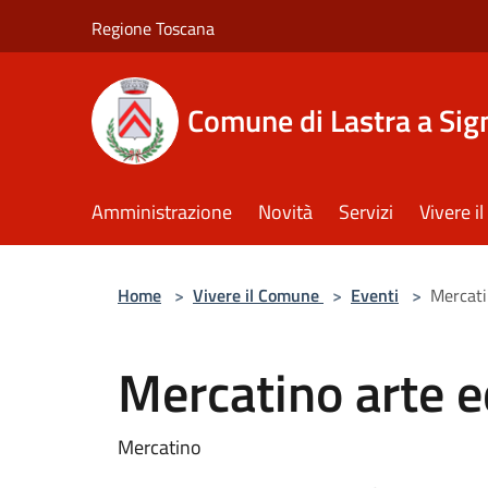
Salta al contenuto principale
Regione Toscana
Comune di Lastra a Sig
Amministrazione
Novità
Servizi
Vivere 
Home
>
Vivere il Comune
>
Eventi
>
Mercati
Mercatino arte 
Mercatino