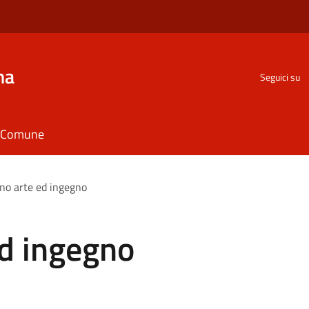
na
Seguici su
il Comune
no arte ed ingegno
ed ingegno