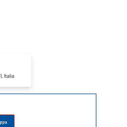
, Italia
appa