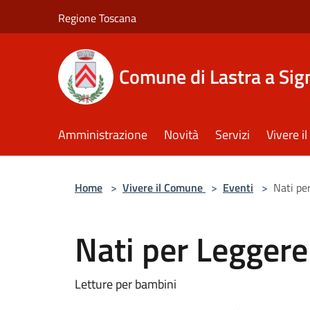
Salta al contenuto principale
Regione Toscana
Comune di Lastra a Sig
Amministrazione
Novità
Servizi
Vivere 
Home
>
Vivere il Comune
>
Eventi
>
Nati pe
Nati per Leggere
Letture per bambini