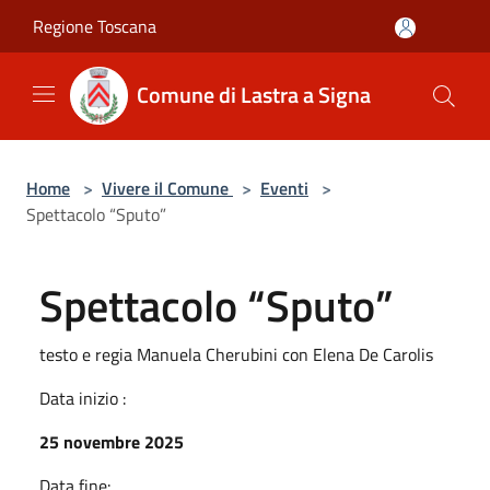
Salta al contenuto principale
Regione Toscana
Comune di Lastra a Signa
Home
>
Vivere il Comune
>
Eventi
>
Spettacolo “Sputo”
Spettacolo “Sputo”
testo e regia Manuela Cherubini con Elena De Carolis
Data inizio :
25 novembre 2025
Data fine: