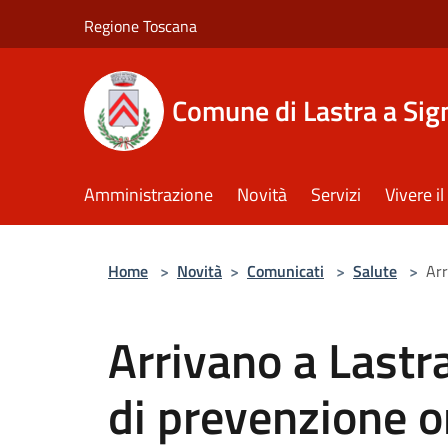
Salta al contenuto principale
Regione Toscana
Comune di Lastra a Sig
Amministrazione
Novità
Servizi
Vivere 
Home
>
Novità
>
Comunicati
>
Salute
>
Arr
Arrivano a Lastra
di prevenzione o