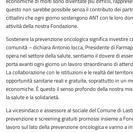
economiche di molti sono diventate più difficili, rappre
questo non sarebbe possibile senza il contributo dei part
cittadini che ogni giorno sostengono ANT con le loro don
attività della nostra Fondazione.
Sostenere la prevenzione oncologica significa investire 
comunità – dichiara Antonio Iocca, Presidente di Farmap
opera nel settore della salute, sentiamo il dovere di ess
porta avanti ogni giorno un lavoro straordinario di atten
La collaborazione con le istituzioni e le realtà del territ
opportunità sanitarie reali e gratuite, soprattutto in un 
economiche. È questo il senso profondo della nostra missio
la salute e la solidarietà.
La vicesindaco e assessore al sociale del Comune di Last
prevenzione e screening gratuiti promossi insieme a Fo
lavoro sul lato della prevenzione oncologica e vanno a i