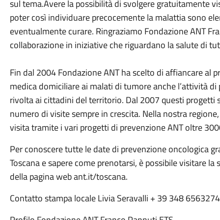
sul tema.Avere la possibilità di svolgere gratuitamente vi
poter così individuare precocemente la malattia sono ele
eventualmente curare. Ringraziamo Fondazione ANT Franco
collaborazione in iniziative che riguardano la salute di t
Fin dal 2004 Fondazione ANT ha scelto di affiancare al pr
medica domiciliare ai malati di tumore anche l’attività d
rivolta ai cittadini del territorio. Dal 2007 questi proget
numero di visite sempre in crescita. Nella nostra regione
visita tramite i vari progetti di prevenzione ANT oltre 300
Per conoscere tutte le date di prevenzione oncologica g
Toscana e sapere come prenotarsi, è possibile visitare la
della pagina web ant.it/toscana.
Contatto stampa locale Livia Seravalli + 39 348 6563274, 
Profilo Fondazione ANT Franco Pannuti ETS