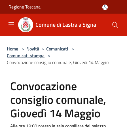
Salta al contenuto principale
Regione Toscana
Comune di Lastra a Signa
Home
>
Novità
>
Comunicati
>
Comunicati stampa
>
Convocazione consiglio comunale, Giovedì 14 Maggio
Convocazione
consiglio comunale,
Giovedì 14 Maggio
Alle ore 19:00 presso la sala consiliare del palazzo