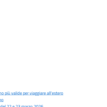
 più valide per viaggiare all'estero
no
 del 22 e 23 marzo 2026