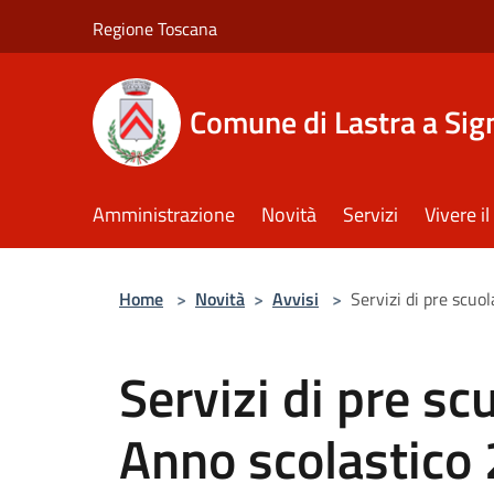
Salta al contenuto principale
Regione Toscana
Comune di Lastra a Sig
Amministrazione
Novità
Servizi
Vivere 
Home
>
Novità
>
Avvisi
>
Servizi di pre scu
Servizi di pre sc
Anno scolastic