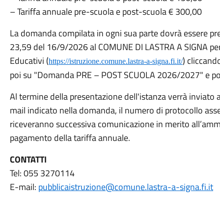
– Tariffa annuale pre-scuola e post-scuola € 300,00
La domanda compilata in ogni sua parte dovrà essere pre
23,59 del 16/9/2026 al COMUNE DI LASTRA A SIGNA per vi
Educativi (
) cliccand
https://istruzione.comune.lastra-a-signa.fi.it/
poi su "Domanda PRE – POST SCUOLA 2026/2027" e poi a
Al termine della presentazione dell'istanza verrà inviato
mail indicato nella domanda, il numero di protocollo ass
riceveranno successiva comunicazione in merito all’ammis
pagamento della tariffa annuale.
CONTATTI
Tel: 055 3270114
E-mail:
pubblicaistruzione@comune.lastra-a-signa.fi.it