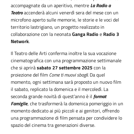
accompagnate da un aperitivo, mentre
La Radio a
Teatro
accender
à
alcuni venerd
ì
sera del mese con un
microfono aperto sulle memorie, le storie e le voci del
territorio lastrigiano, un progetto realizzato in
collaborazione con la neonata
Ganga Radio
e
Radio 3
Network
.
Il Teatro delle Arti conferma inoltre la sua vocazione
cinematografica con una programmazione settimanale
che si aprir
à
sabato 27 settembre 2025
con la
proiezione del film
Come ti muovi sbagli
. Da quel
momento, ogni settimana sar
à
proposto un nuovo film
il sabato, replicato la domenica e il mercoled
ì
. La
seconda grande novit
à
di quest
’
anno è il
format
Famiglie
, che trasformer
à
la domenica pomeriggio in un
momento dedicato ai più piccoli e ai genitori, offrendo
una programmazione di film pensata per condividere lo
spazio del cinema tra generazioni diverse.