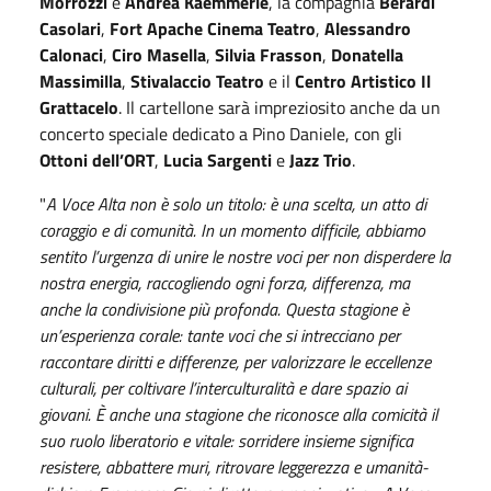
Morrozzi
e
Andrea Kaemmerle
, la compagnia
Berardi
Casolari
,
Fort Apache Cinema Teatro
,
Alessandro
Calonaci
,
Ciro Masella
,
Silvia Frasson
,
Donatella
Massimilla
,
Stivalaccio Teatro
e il
Centro Artistico Il
Grattacelo
. Il cartellone sar
à
impreziosito anche da un
concerto speciale dedicato a Pino Daniele, con gli
Ottoni dell
’
ORT
,
Lucia Sargenti
e
Jazz Trio
.
"
A Voce Alta
non è solo un titolo: è una scelta, un atto di
coraggio e di comunità.
In un momento difficile, abbiamo
sentito l’urgenza di unire le nostre voci per non disperdere la
nostra energia, raccogliendo ogni forza, differenza, ma
anche la condivisione più profonda.
Questa stagione è
un’esperienza corale: tante voci che si intrecciano per
raccontare diritti e differenze, per valorizzare le eccellenze
culturali, per coltivare l’interculturalità e dare spazio ai
giovani. È anche una stagione che riconosce alla comicità il
suo ruolo liberatorio e vitale: sorridere insieme significa
resistere, abbattere muri, ritrovare leggerezza e umanità-