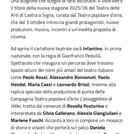
Una stagione che sceglie di farsi ascoltare:
A Voce Alta
è
il titolo della nuova stagione 2025/26 del Teatro delle
Arti di Lastra a Signa, curata dal Teatro popolare d
’
arte,
che dal 3 ottobre intreccia grandi protagonisti, nuove
produzioni, musica, incontri e un
’
inedita proposta di
cinema.
Ad aprire il cartellone teatrale sarà
Infantino
, in prima
nazionale, con la regia di Gianfranco Pedullà.
Spettacolo che inaugura un percorso dove trovano
spazio alcuni dei nomi più amati del teatro italiano
come
Paolo Rossi
,
Alessandro Benvenuti
,
Paolo
Hendel
,
Maria Cassi
e
Leonardo Brizzi
, insieme alla
replica speciale della produzione di punta della
Compagnia Teatro popolare d’arte
L
’
assaggiatrice di
Hitler
, tratta dal romanzo di
Rosella Postorino
e
interpretata da
Silvia Gallerano
,
Alessia Giangiuliani
e
Marlene Fuochi
. Accanto a loro si compone un mosaico
di storie e visioni che porter
à
sul palco
Daniela