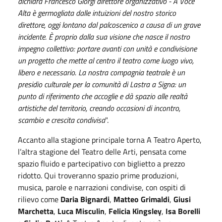
d
ichiara Francesco Giorgi direttore organizzativo
- A Voce
Alta
è germogliata dalle intuizioni del nostro storico
direttore, oggi lontano dal palcoscenico a causa di un grave
incidente. È proprio dalla sua visione che nasce il nostro
impegno collettivo: portare avanti con unità e condivisione
un progetto che mette al centro il teatro come luogo vivo,
libero e necessario.
La
nostra compagnia teatrale
è un
presidio culturale per la comunità di Lastra a Signa: un
punto di riferimento che accoglie e dà spazio alle realtà
artistiche del territorio, creando occasioni di incontro,
scambio e crescita condivisa
".
Accanto alla stagione principale torna A Teatro Aperto,
l
’
altra stagione del Teatro delle Arti, pensata come
spazio fluido e partecipativo con biglietto a prezzo
ridotto. Qui troveranno spazio prime produzioni,
musica, parole e narrazioni condivise, con ospiti di
rilievo come
Daria Bignardi
,
Matteo Grimaldi
,
Giusi
Marchetta
,
Luca Misculin
,
Felicia Kingsley
,
Isa Borelli