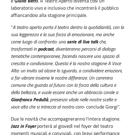
e
Giulio Betti
. A Teatro Aperto diventa cos
ì
un
laboratorio vivo e inclusivo che incontrer
à
il pubblico
affiancandosi alla stagione principale.
"
A teatro aperto porta il teatro dentro la quotidianit
à
, con la
sua leggerezza e la sua forza di emozionare, ma anche
come luogo di confronto: una
serie di live talk
che,
trasformati in
podcast
, diventeranno percorsi di dialogo
tematiche contemporanee, facendo nascere uno spazio di
crescita e condivisione
.
Questa è la nostra stagione
A Voce
Alta
: un invito ad alzare lo sguardo, a condividere emozioni,
a far vibrare insieme le nostre differenze. Un cammino
comune che guarda al futuro con la forza della cultura e
della bellezza, e vuole essere anche un abbraccio corale a
Gianfranco Pedullà
, presenza vitale nelle nostre scelte e
voce alta che si intreccia al nostro coro-
conclude Giorgi".
Due le novit
à
che accompagneranno l
’
intera stagione.
Jazz in Foyer
porter
à
al gioved
ì
nel foyer del teatro
momenti musicali e conviviali, con brevi performance