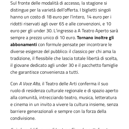
Sul fronte delle modalit
à
di accesso, la stagione si
distingue per la variet
à
dell
’
offerta. I biglietti singoli
hanno un costo di 18 euro per l
’
intero, 14 euro per i
ridotti riservati agli over 65 e alle convenzioni, e 10
euro per gli under 30. L
’
ingresso a A Teatro Aperto sar
à
sempre a prezzo unico di 10 euro.
Tornano inoltre gli
abbonamenti
con formule pensate per incontrare le
diverse esigenze del pubblico: il classico per chi ama la
tradizione, il flessibile che lascia totale libert
à
di scelta,
il giovane dedicato agli under 30 e il pacchetto famiglie
che garantisce convenienza a tutti.
Con
A Voce Alta
, il Teatro delle Arti conferma il suo
ruolo di residenza culturale regionale e di spazio aperto
alla comunit
à
, intrecciando teatro, musica, letteratura
e cinema in un invito a vivere la cultura insieme, senza
barriere generazionali e sempre con la forza della
condivisione.