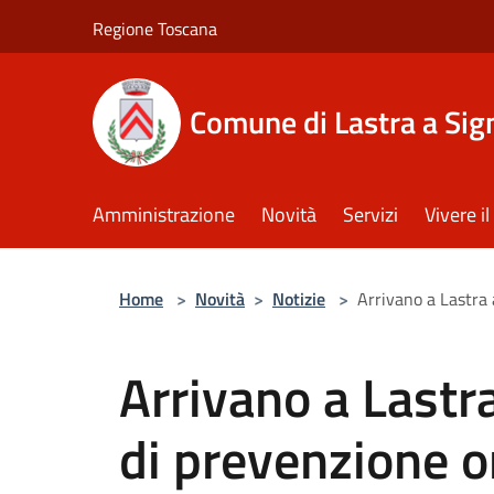
Salta al contenuto principale
Regione Toscana
Comune di Lastra a Sig
Amministrazione
Novità
Servizi
Vivere 
Home
>
Novità
>
Notizie
>
Arrivano a Lastra 
Arrivano a Lastra
di prevenzione o