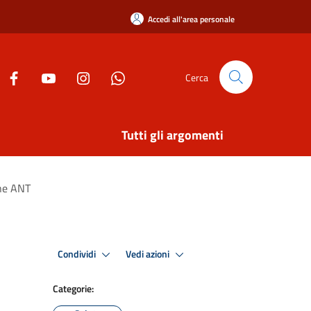
Accedi all'area personale
Cerca
Tutti gli argomenti
one ANT
Condividi
Vedi azioni
Categorie: