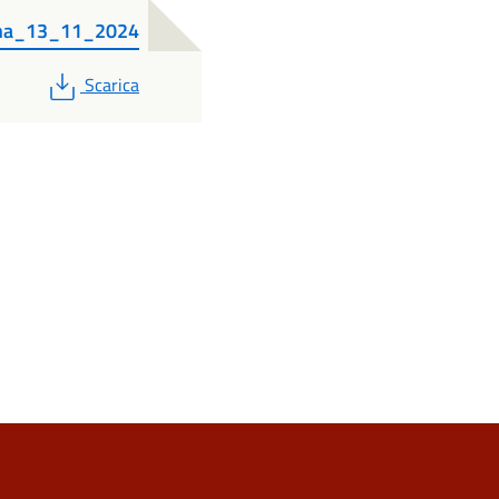
ana_13_11_2024
PDF
Scarica