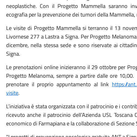
neoplastiche. Con il Progetto Mammella saranno inv
ecografia per la prevenzione dei tumori della Mammella, r
Le visite di Progetto Mammella si terranno il 13 novem
Livornese 277 a Lastra a Signa. Per Progetto Melanoma
dicembre, nella stessa sede e sono riservate ai cittadi
Signa.
Le prenotazioni online inizieranno il 29 ottobre per P
Progetto Melanoma, sempre a partire dalle ore 10,00. Pe
prenotare il proprio appuntamento al link
https://an
visite
.
L’iniziativa è stata organizzata con il patrocinio e i cont
ricevuto anche il patrocinio dell’Azienda USL Toscana 
economico di Farmapiana e la collaborazione di Sezione S
“I progetti di prevenzione oncologica gratuita ANT a Sig