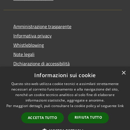
Amministrazione trasparente
Informativa privacy
Whistleblowing
Note legali
Dichiarazione di accessibilità
×
Piano di miglioramento
Informazioni sui cookie
Questo sito web utilizza cookie tecnici e assimilati strettamente
necessari al corretto funzionamento e alla navigazione del sito,
nonché un cookie tecnico analitico al solo fine di elaborare
informazioni statistiche, aggregate e anonime.
RSS
Copyright © 2026 • Comune di
Per maggiori dettagli, può consultare la cookie policy al seguente
link
Accessibilità
Lastra a Signa • Powered by
Privacy
Municipium
Accesso
•
RIFIUTA TUTTO
ACCETTA TUTTO
Cookie
redazione
Mappa del sito