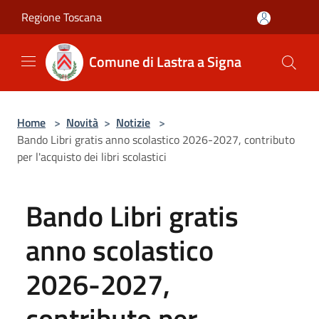
Salta al contenuto principale
Regione Toscana
Comune di Lastra a Signa
Home
>
Novità
>
Notizie
>
Bando Libri gratis anno scolastico 2026-2027, contributo
per l'acquisto dei libri scolastici
Bando Libri gratis
anno scolastico
2026-2027,
contributo per