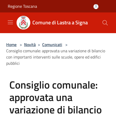
Salta al contenuto principale
Regione Toscana
Comune di Lastra a Signa
Home
>
Novità
>
Comunicati
>
Consiglio comunale: approvata una variazione di bilancio
con importanti interventi sulle scuole, opere ed edifici
pubblici
Consiglio comunale:
approvata una
variazione di bilancio