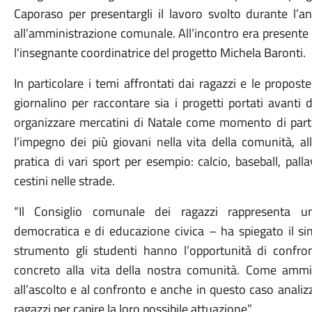
Caporaso per presentargli il lavoro svolto durante l’
all’amministrazione comunale. All’incontro era presente 
l'insegnante coordinatrice del progetto Michela Baronti.
In particolare i temi affrontati dai ragazzi e le propost
giornalino per raccontare sia i progetti portati avanti d
organizzare mercatini di Natale come momento di parte
l’impegno dei più giovani nella vita della comunità, al
pratica di vari sport per esempio: calcio, baseball, pall
cestini nelle strade.
“Il Consiglio comunale dei ragazzi rappresenta un
democratica e di educazione civica – ha spiegato il 
strumento gli studenti hanno l’opportunità di confro
concreto alla vita della nostra comunità. Come amm
all’ascolto e al confronto e anche in questo caso anali
ragazzi per capire la loro possibile attuazione”.