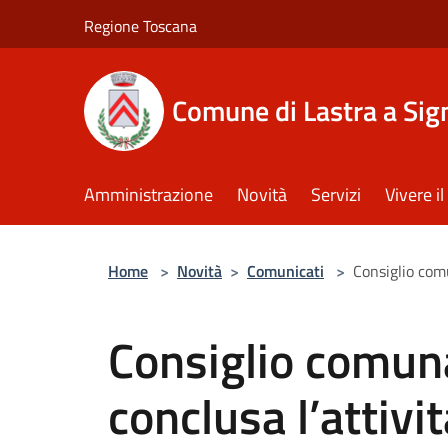
Salta al contenuto principale
Regione Toscana
Comune di Lastra a Sig
Amministrazione
Novità
Servizi
Vivere 
Home
>
Novità
>
Comunicati
>
Consiglio com
Consiglio comuna
conclusa l’attivi