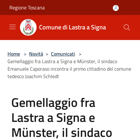
Salta al contenuto principale
Regione Toscana
Comune di Lastra a Signa
Home
>
Novità
>
Comunicati
>
Gemellaggio fra Lastra a Signa e Münster, il sindaco
Emanuele Caporaso incontra il primo cittadino del comune
tedesco Joachim Schledt
Gemellaggio fra
Lastra a Signa e
Münster, il sindaco