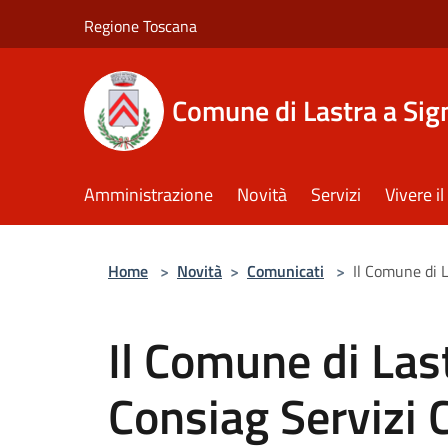
Salta al contenuto principale
Regione Toscana
Comune di Lastra a Sig
Amministrazione
Novità
Servizi
Vivere 
Home
>
Novità
>
Comunicati
>
Il Comune di L
Il Comune di Last
Consiag Servizi 