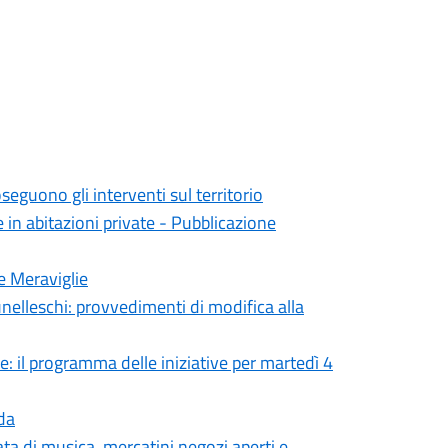
seguono gli interventi sul territorio
e in abitazioni private - Pubblicazione
e Meraviglie
unelleschi: provvedimenti di modifica alla
e: il programma delle iniziative per martedì 4
ada
ata di musica, mercatini,negozi aperti e