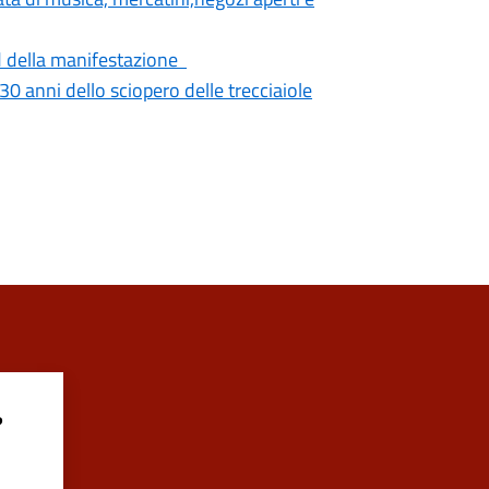
d della manifestazione
130 anni dello sciopero delle trecciaiole
?