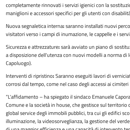
completamente rinnovati i servizi igienici con la sostituzio
maniglioni e accessori specifici per gli utenti con disabilit
Nuova segnaletica interna
:
saranno installati nuovi percor
visitatori verso i campi di inumazione, le cappelle e i serviz
Sicurezza e attrezzature
:
sarà avviato un piano di sostituz
a disposizione dell'utenza con nuovi modelli a norma di l
Capoluogo).
Interventi di ripristino
:
Saranno eseguiti lavori di vernicia
corrosi dal tempo, come nel caso degli accessi ai cimiteri
“L'affidamento – ha spiegato il sindaco Emanuele Caporaso
Comune e la società in house, che gestisce sul territorio 
global service degli immobili pubblici, tra cui gli edifici s
illuminazione, la videosorveglianza, la gestione del verde 
di una maggior efficienza e una capacità di intervento t