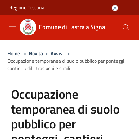
Salta al contenuto principale
Regione Toscana
Comune di Lastra a Signa
Home
>
Novità
>
Avvisi
>
Occupazione temporanea di suolo pubblico per ponteggi,
cantieri edili, traslochi e simili
Occupazione
temporanea di suolo
pubblico per
ponteggi, cantieri