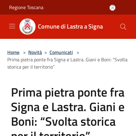
Salta al contenuto principale
Regione Toscana
Comune di Lastra a Signa
Home
>
Novità
>
Comunicati
>
Prima pietra ponte fra Signa e Lastra. Giani e Boni: “Svolta
storica per il territorio”
Prima pietra ponte fra
Signa e Lastra. Giani e
Boni: “Svolta storica
per il territorio”