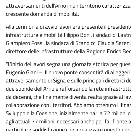
attraversamenti dell'Arno in un territorio caratterizzat
crescente domanda di mobilità.
Alla cerimonia di avvio lavori era presente il presiden
infrastrutture e mobilità Filippo Boni, i sindaci di La
Giampiero Fossi, la sindaca di Scandicci Claudia Sereni,
direttore delle infrastrutture della Regione Enrico Bec
"L'inizio dei lavori segna una giornata storica per ques
Eugenio Giani –. Il nuovo ponte consentirà di alleggerir
attraversamento di Signa e sulle principali direttrici d
due sponde dell'Arno e rafforzando la rete infrastruttu
da decenni, che finalmente diventa realtà grazie al la
collaborazione con i territori. Abbiamo ottenuto il fin
Sviluppo e la Coesione, inizialmente pari a 72 milioni
agli attuali 77 milioni, necessari anche per far fronte
particolare soddisfazione che a realizzare quest'oper