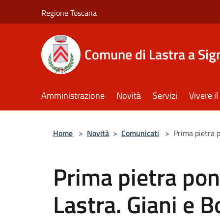
Salta al contenuto principale
Regione Toscana
Comune di Lastra a Sig
Amministrazione
Novità
Servizi
Vivere 
Home
>
Novità
>
Comunicati
>
Prima pietra p
Prima pietra pon
Lastra. Giani e B