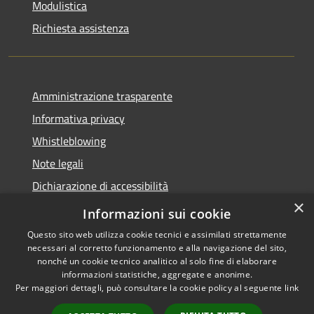
Modulistica
Richiesta assistenza
Amministrazione trasparente
Informativa privacy
Whistleblowing
Note legali
Dichiarazione di accessibilità
×
Piano di miglioramento
Informazioni sui cookie
Questo sito web utilizza cookie tecnici e assimilati strettamente
necessari al corretto funzionamento e alla navigazione del sito,
nonché un cookie tecnico analitico al solo fine di elaborare
informazioni statistiche, aggregate e anonime.
RSS
Copyright © 2026 • Comune di
Per maggiori dettagli, può consultare la cookie policy al seguente
link
Accessibilità
Lastra a Signa • Powered by
Privacy
Municipium
Accesso
•