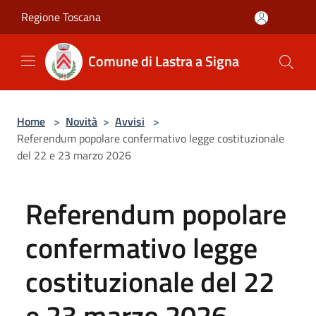
Salta al contenuto principale
Regione Toscana
Comune di Lastra a Signa
Home
>
Novità
>
Avvisi
>
Referendum popolare confermativo legge costituzionale
del 22 e 23 marzo 2026
Referendum popolare
confermativo legge
costituzionale del 22
e 23 marzo 2026