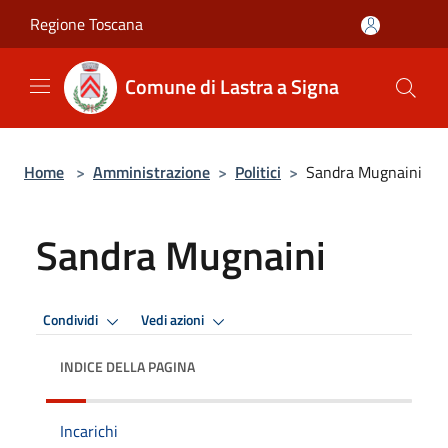
Salta al contenuto principale
Regione Toscana
Comune di Lastra a Signa
Home
>
Amministrazione
>
Politici
>
Sandra Mugnaini
Sandra Mugnaini
Condividi
Vedi azioni
INDICE DELLA PAGINA
Incarichi