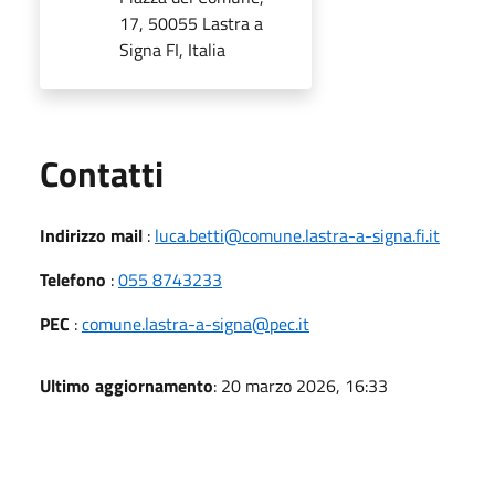
17, 50055 Lastra a
Signa FI, Italia
Utili
Contatti
Indirizzo mail
:
luca.betti@comune.lastra-a-signa.fi.it
Telefono
:
055 8743233
PEC
:
comune.lastra-a-signa@pec.it
Ultimo aggiornamento
: 20 marzo 2026, 16:33