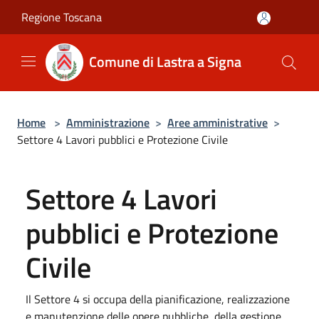
Salta al contenuto principale
Regione Toscana
Comune di Lastra a Signa
Home
>
Amministrazione
>
Aree amministrative
>
Settore 4 Lavori pubblici e Protezione Civile
Settore 4 Lavori
pubblici e Protezione
Civile
Il Settore 4 si occupa della pianificazione, realizzazione
e manutenzione delle opere pubbliche, della gestione