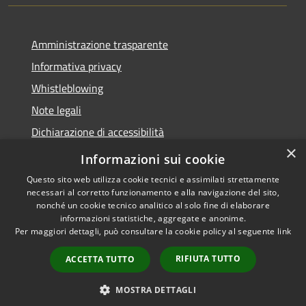
Amministrazione trasparente
Informativa privacy
Whistleblowing
Note legali
Dichiarazione di accessibilità
×
Piano di miglioramento
Informazioni sui cookie
Questo sito web utilizza cookie tecnici e assimilati strettamente
necessari al corretto funzionamento e alla navigazione del sito,
nonché un cookie tecnico analitico al solo fine di elaborare
informazioni statistiche, aggregate e anonime.
RSS
Copyright © 2026 • Comune di
Per maggiori dettagli, può consultare la cookie policy al seguente
link
Accessibilità
Lastra a Signa • Powered by
Privacy
Municipium
Accesso
•
RIFIUTA TUTTO
ACCETTA TUTTO
Cookie
redazione
Mappa del sito
MOSTRA DETTAGLI