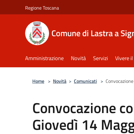
Salta al contenuto principale
Regione Toscana
Comune di Lastra a Sig
Amministrazione
Novità
Servizi
Vivere 
Home
>
Novità
>
Comunicati
>
Convocazione 
Convocazione co
Giovedì 14 Magg