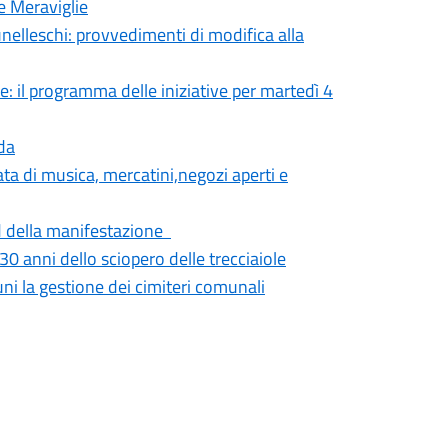
e Meraviglie
unelleschi: provvedimenti di modifica alla
e: il programma delle iniziative per martedì 4
ada
ata di musica, mercatini,negozi aperti e
d della manifestazione
130 anni dello sciopero delle trecciaiole
ni la gestione dei cimiteri comunali