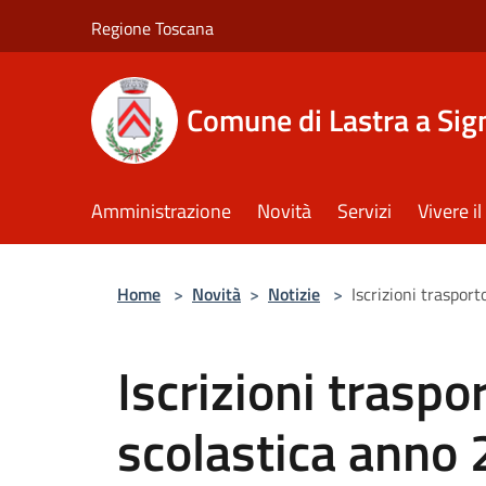
Salta al contenuto principale
Regione Toscana
Comune di Lastra a Sig
Amministrazione
Novità
Servizi
Vivere 
Home
>
Novità
>
Notizie
>
Iscrizioni traspor
Iscrizioni traspo
scolastica anno