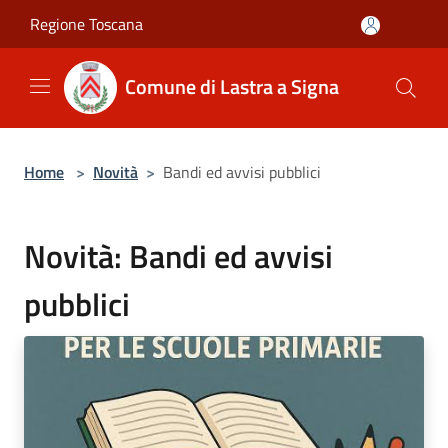
Salta al contenuto principale
Regione Toscana
Comune di Lastra a Signa
Home
>
Novità
>
Bandi ed avvisi pubblici
Novità: Bandi ed avvisi
pubblici