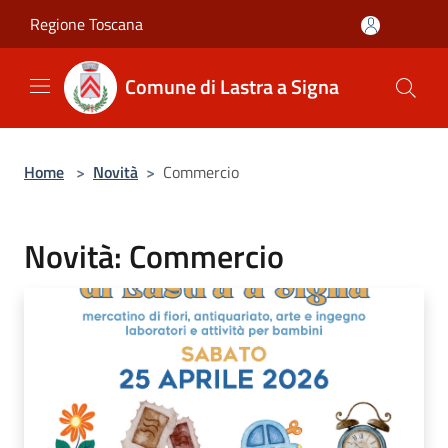
Salta al contenuto principale
Regione Toscana
Comune di Lastra a Signa
Home
>
Novità
>
Commercio
Novità: Commercio