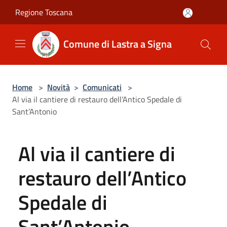
Salta al contenuto principale
Regione Toscana
Comune di Lastra a Signa
Home
>
Novità
>
Comunicati
>
Al via il cantiere di restauro dell’Antico Spedale di
Sant’Antonio
Al via il cantiere di
restauro dell’Antico
Spedale di
Sant’Antonio