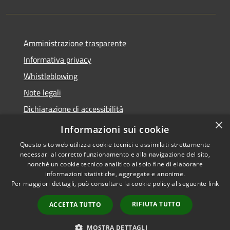
Amministrazione trasparente
Informativa privacy
Whistleblowing
Note legali
Dichiarazione di accessibilità
×
Piano di miglioramento
Informazioni sui cookie
Questo sito web utilizza cookie tecnici e assimilati strettamente
necessari al corretto funzionamento e alla navigazione del sito,
nonché un cookie tecnico analitico al solo fine di elaborare
informazioni statistiche, aggregate e anonime.
RSS
Copyright © 2026 • Comune di
Per maggiori dettagli, può consultare la cookie policy al seguente
link
Accessibilità
Lastra a Signa • Powered by
Privacy
Municipium
Accesso
•
RIFIUTA TUTTO
ACCETTA TUTTO
Cookie
redazione
Mappa del sito
MOSTRA DETTAGLI