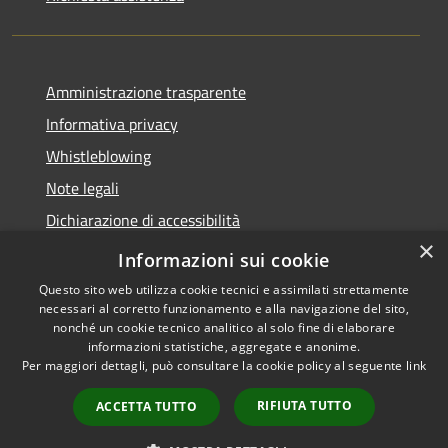
Amministrazione trasparente
Informativa privacy
Whistleblowing
Note legali
Dichiarazione di accessibilità
×
Piano di miglioramento
Informazioni sui cookie
Questo sito web utilizza cookie tecnici e assimilati strettamente
necessari al corretto funzionamento e alla navigazione del sito,
nonché un cookie tecnico analitico al solo fine di elaborare
informazioni statistiche, aggregate e anonime.
RSS
Copyright © 2026 • Comune di
Per maggiori dettagli, può consultare la cookie policy al seguente
link
Accessibilità
Lastra a Signa • Powered by
Privacy
Municipium
Accesso
•
RIFIUTA TUTTO
ACCETTA TUTTO
Cookie
redazione