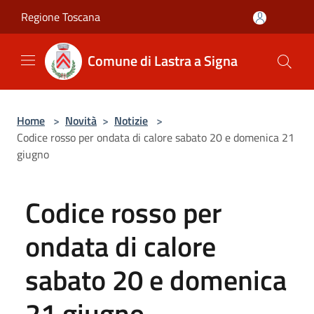
Salta al contenuto principale
Regione Toscana
Comune di Lastra a Signa
Home
>
Novità
>
Notizie
>
Codice rosso per ondata di calore sabato 20 e domenica 21
giugno
Codice rosso per
ondata di calore
sabato 20 e domenica
21 giugno