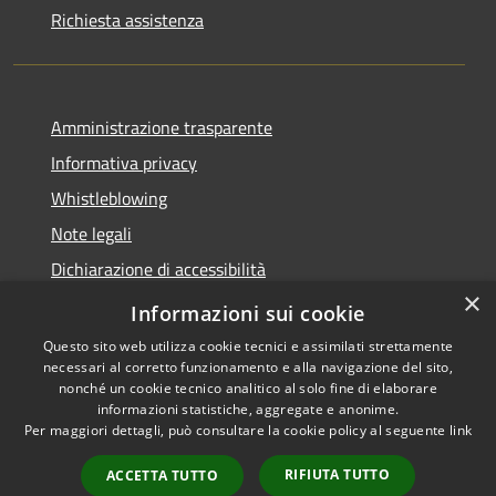
Richiesta assistenza
Amministrazione trasparente
Informativa privacy
Whistleblowing
Note legali
Dichiarazione di accessibilità
×
Piano di miglioramento
Informazioni sui cookie
Questo sito web utilizza cookie tecnici e assimilati strettamente
necessari al corretto funzionamento e alla navigazione del sito,
nonché un cookie tecnico analitico al solo fine di elaborare
informazioni statistiche, aggregate e anonime.
RSS
Copyright © 2026 • Comune di
Per maggiori dettagli, può consultare la cookie policy al seguente
link
Accessibilità
Lastra a Signa • Powered by
Privacy
Municipium
Accesso
•
RIFIUTA TUTTO
ACCETTA TUTTO
Cookie