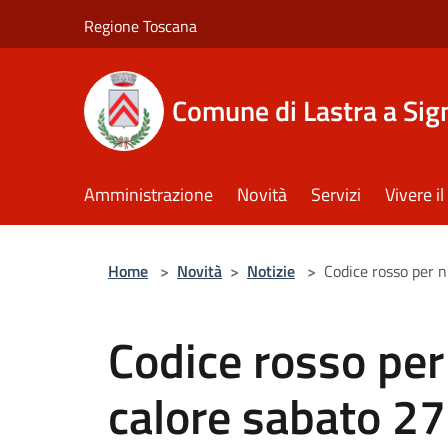
Salta al contenuto principale
Regione Toscana
Comune di Lastra a Sig
Amministrazione
Novità
Servizi
Vivere 
Home
>
Novità
>
Notizie
>
Codice rosso per 
Codice rosso per
calore sabato 2