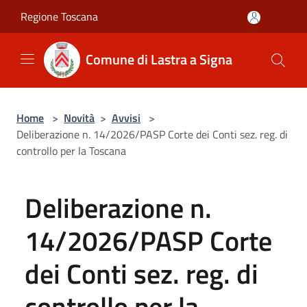
Salta al contenuto principale
Regione Toscana
Comune di Lastra a Signa
Home
>
Novità
>
Avvisi
>
Deliberazione n. 14/2026/PASP Corte dei Conti sez. reg. di
controllo per la Toscana
Deliberazione n.
14/2026/PASP Corte
dei Conti sez. reg. di
controllo per la