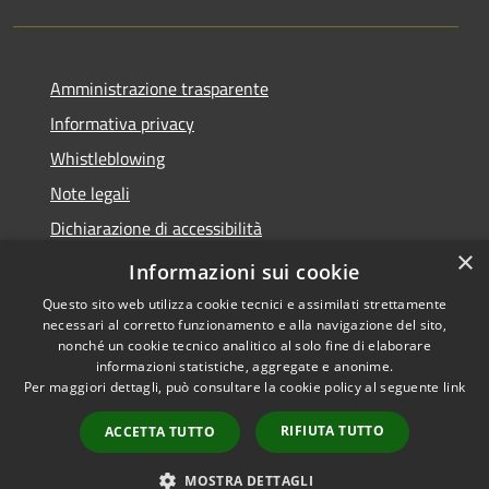
Amministrazione trasparente
Informativa privacy
Whistleblowing
Note legali
Dichiarazione di accessibilità
×
Piano di miglioramento
Informazioni sui cookie
Questo sito web utilizza cookie tecnici e assimilati strettamente
necessari al corretto funzionamento e alla navigazione del sito,
nonché un cookie tecnico analitico al solo fine di elaborare
informazioni statistiche, aggregate e anonime.
RSS
Copyright © 2026 • Comune di
Per maggiori dettagli, può consultare la cookie policy al seguente
link
Accessibilità
Lastra a Signa • Powered by
Privacy
Municipium
Accesso
•
RIFIUTA TUTTO
ACCETTA TUTTO
Cookie
redazione
Mappa del sito
MOSTRA DETTAGLI