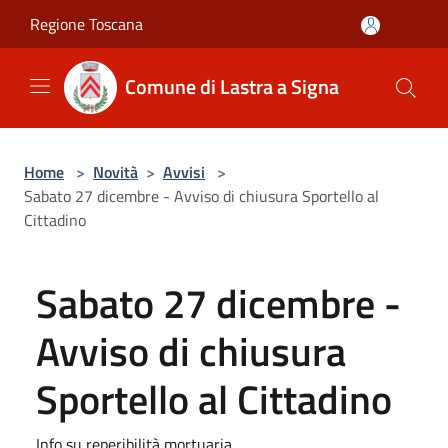
Salta al contenuto principale
Regione Toscana
Comune di Lastra a Signa
Home
>
Novità
>
Avvisi
>
Sabato 27 dicembre - Avviso di chiusura Sportello al
Cittadino
Sabato 27 dicembre -
Avviso di chiusura
Sportello al Cittadino
Info su reperibilità mortuaria