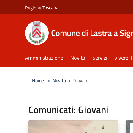
Salta al contenuto principale
Regione Toscana
Comune di Lastra a Sig
Amministrazione
Novità
Servizi
Vivere 
Home
>
Novità
>
Giovani
Comunicati: Giovani