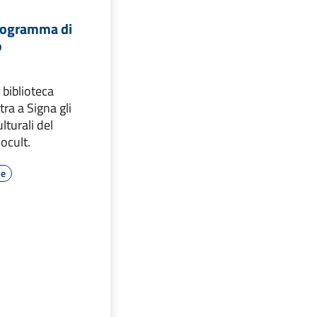
 programma di
o
biblioteca
ra a Signa gli
turali del
ocult.
le