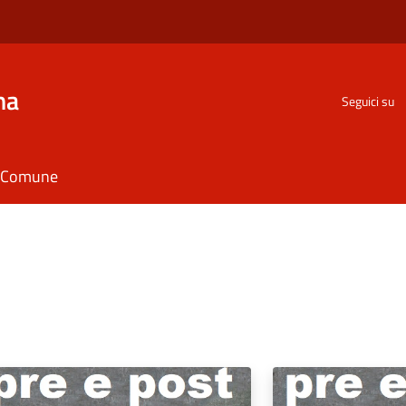
na
Seguici su
il Comune