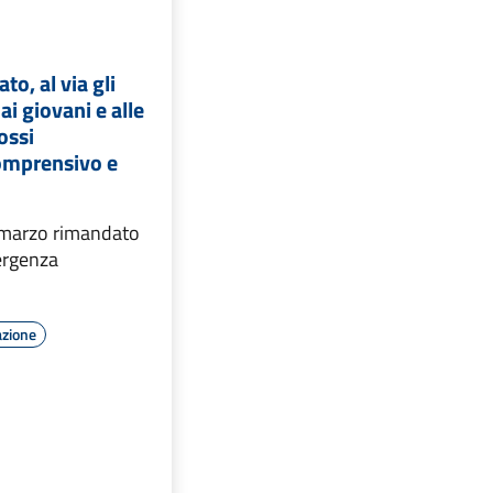
to, al via gli
 ai giovani e alle
ossi
Comprensivo e
 marzo rimandato
ergenza
azione