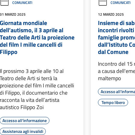
COMUNICATI
COMUNICATI
31 MARZO 2025
12 MARZO 2025
Giornata mondiale
Insieme di saba
dell’autismo, il 3 aprile al
incontri rivolti
Teatro delle Arti la proiezione
famiglie prom
del film I mille cancelli di
dall’Istituto 
Filippo
dal Comune
Incontro del 15
Il prossimo 3 aprile alle 10 al
a causa dell'em
Teatro delle Arti si terrà la
maltempo
proiezione del film I mille cancelli
Accesso all'inform
di Filippo, il documentario che
racconta la vita dell’artista
Tempo libero
autistico Filippo Zoi
Accesso all'informazione
Assistenza agli invalidi