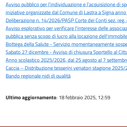
Avviso pubblico per l’individuazione e l’acquisizione di sp
iniziative organizzate dal Comune di Lastra a Signa ann
Deliberazione n. 14/2026/PASP Corte dei Conti sez. reg. d
Avviso esplorativo per verificare l'interesse delle associazi
pubblica senza scopo di lucro alla locazione dell'immobile
Bottega della Salute - Servizio momentaneamente sosp
Sabato 27 dicembre - Avviso di chiusura Sportello al Cit
Anno scolastico 2025/2026, dal 25 agosto al 7 settembre ri
Caccia – Distribuzione tesserini venatori stagione 2025
Bando regionale nidi di qualità
Ultimo aggiornamento
: 18 febbraio 2025, 12:59