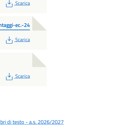
PDF
Scarica
ntaggi-ec.-24
PDF
Scarica
PDF
Scarica
libri di testo - a.s. 2026/2027