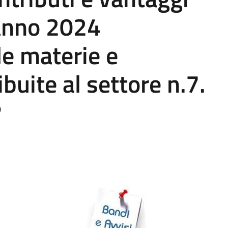
’anno 2024
le materie e
buite al settore n.7.
0