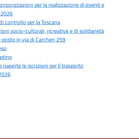
onsorizzazioni per la realizzazione di eventi e
o 2026
i controllo per la Toscana
oni socio-culturali, ricreative e di solidarietà
 posto in via di Carcheri 259
eso
tadino
aperte le iscrizioni per il trasporto
/2026