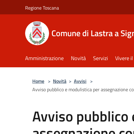
Salta al contenuto principale
Regione Toscana
Comune di Lastra a Sig
Amministrazione
Novità
Servizi
Vivere 
Home
>
Novità
>
Avvisi
>
Avviso pubblico e modulistica per assegnazione co
Avviso pubblico 
assegnazione con