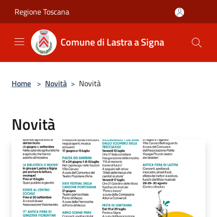
Salta al contenuto principale
Regione Toscana
Comune di Lastra a Signa
Home
>
Novità
>
Novità
Novità